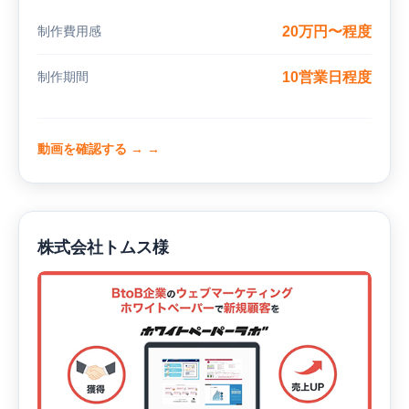
20万円〜程度
制作費用感
10営業日程度
制作期間
動画を確認する →
株式会社トムス様