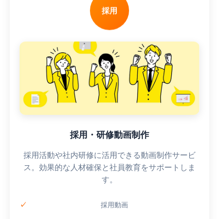
採用
採用・研修動画制作
採用活動や社内研修に活用できる動画制作サービ
ス。効果的な人材確保と社員教育をサポートしま
す。
採用動画