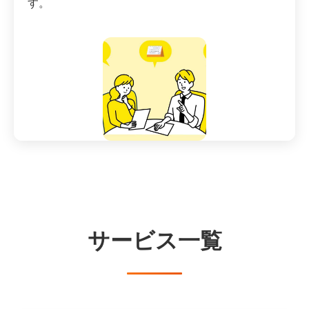
す。
サービス一覧