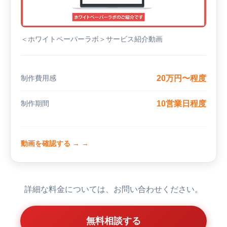
＜ホワイトペーパーラボ＞サービス紹介動画
20万円〜程度
制作費用感
10営業日程度
制作期間
動画を確認する →
詳細な料金については、お問い合わせください。
無料相談する