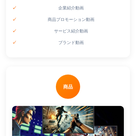
企業紹介動画
商品プロモーション動画
サービス紹介動画
ブランド動画
商品