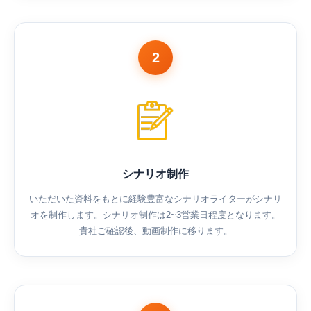
2
シナリオ制作
いただいた資料をもとに経験豊富なシナリオライターがシナリ
オを制作します。シナリオ制作は2~3営業日程度となります。
貴社ご確認後、動画制作に移ります。