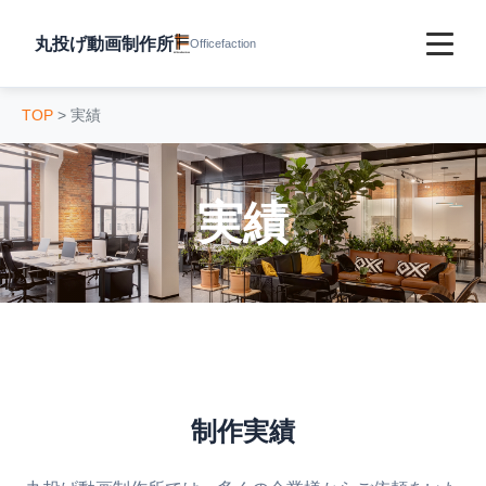
丸投げ動画制作所
Officefaction
TOP
> 実績
サービス
特徴
実績
実績
会社情報
FAQ
制作実績
Blog