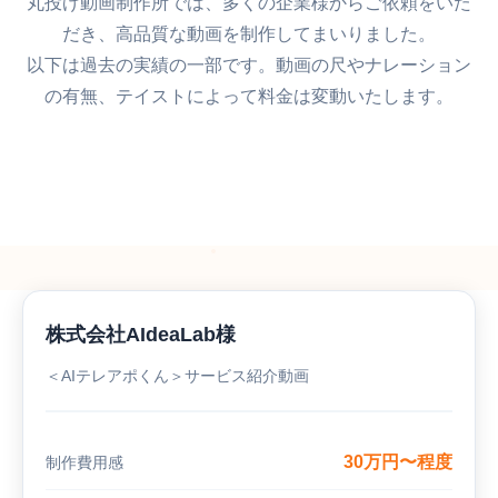
丸投げ動画制作所では、多くの企業様からご依頼をいた
だき、高品質な動画を制作してまいりました。
以下は過去の実績の一部です。動画の尺やナレーション
お問い合わせ
の有無、テイストによって料金は変動いたします。
株式会社AIdeaLab様
＜AIテレアポくん＞サービス紹介動画
30万円〜程度
制作費用感